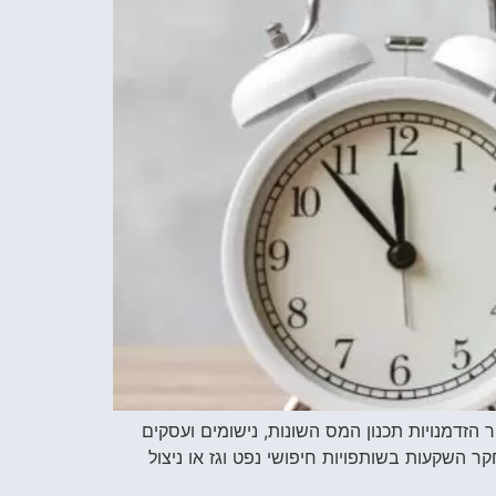
 סיפק עורך דין דורון לוי תובנות לקראת סיומה של שנת המס 2023 ותחילתה של שנת המס 2024: "לאור הזדמנויות תכנון המס השונות, נישומים ועסקים
ר השקעות בשותפויות חיפושי נפט וגז או ניצול