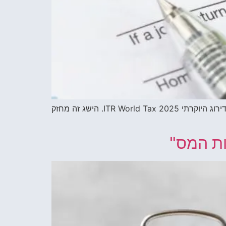
עו"ד דורון לוי, שותף בכיר ומנהל מחלקת המיסים בפירמת עורכי הדין עמית, פולק, מטלון ושות', דורג גם השנה במדריך הדירוג היוקרתי ITR World Tax 2025. הישג זה מחזק
אות המס"