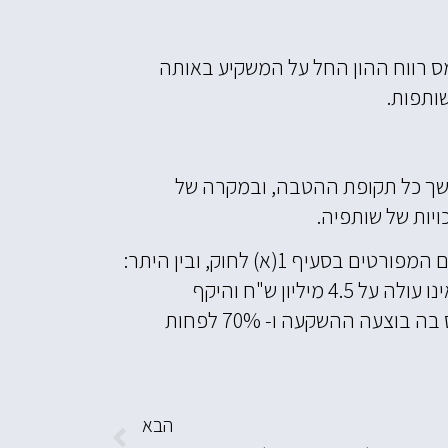
תאם לשיעור מס רווח ההון החל על המשקיע באותה
ותפות.
משך כל תקופת ההטבה, ובמקרה של
יות של שותפיה.
על רו"ח של החברה לאשר כי במועד ההשקעה החברה הייתה חברת מו"פ שמתקיימים לגביה התנאים המפורטים בסעיף 1(א) לחוק, ובין היתר:
היותה 'חברה מועדפת' כהגדרתה בסעיף 51 לחוק עידוד השקעות הון; היקף הכנסותיה הטכנולוגיות אינו עולה על 4.5 מיליון ש"ח והיקף
הכנסותיה הכלליות אינו עולה על 12 מיליון ש"ח מיום התאגדותה ועד לתום השנה הקודמת לשנת המס בה בוצעה ההשקעה ו- 70% לפחות
הבא