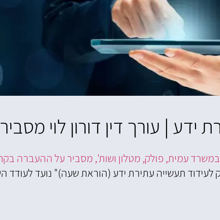
ידע | עורך דין דורון לוי מסביר
ם במשרד עמית, פולק, מטלון ושות', מסביר על ההעברה בקר
 הוא "חוק לעידוד תעשייה עתירת ידע (הוראת שעה)" נועד לע