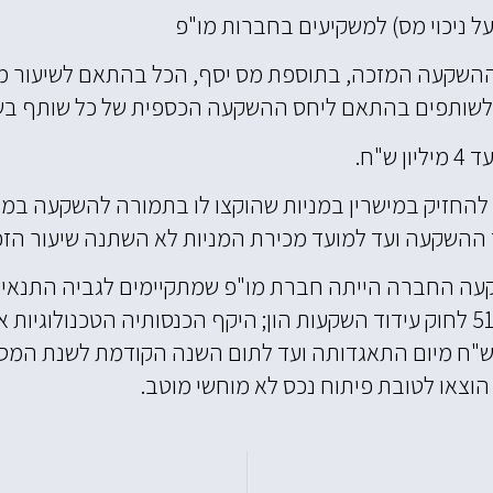
על ניכוי מס) למשקיעים בחברות מו"פ
י המס יהא בשיעור של 25% או 30% מההשקעה המזכה, בתוספת מס יסף, הכל בה
ס לשותפים בהתאם ליחס ההשקעה הכספית של כל שותף בש
"ח.
 להחזיק במישרין במניות שהוקצו לו בתמורה להשקעה ב
השקעה ועד למועד מכירת המניות לא השתנה שיעור הזכו
וצאו לטובת פיתוח נכס לא מוחשי מוטב.